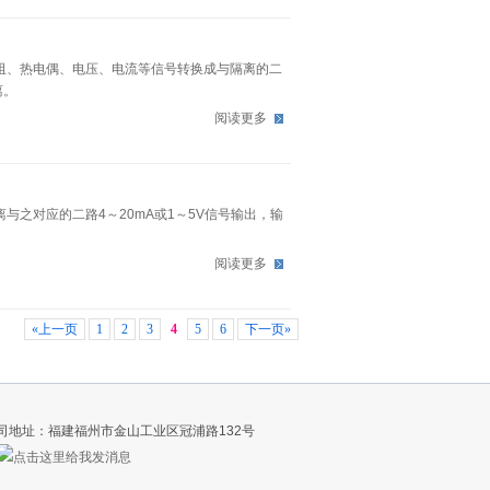
电阻、热电偶、电压、电流等信号转换成与隔离的二
离。
阅读更多
离与之对应的二路4～20mA或1～5V信号输出，输
阅读更多
«上一页
1
2
3
4
5
6
下一页»
9911 | 公司地址：福建福州市金山工业区冠浦路132号