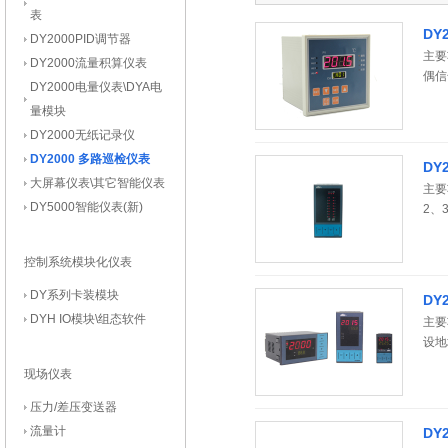
表
DY
DY2000PID调节器
主要
DY2000流量积算仪表
偶信
DY2000电量仪表\DYA电
报警
量模块
量路
DY2000无纸记录仪
每通
DY2000 多路巡检仪表
DY
大屏幕仪表\其它智能仪表
主要
DY5000智能仪表(新)
2、
控制系统模块化仪表
DY系列卡装模块
DY
DYH IO模块\组态软件
主要
设地
现场仪表
压力/差压变送器
流量计
DY