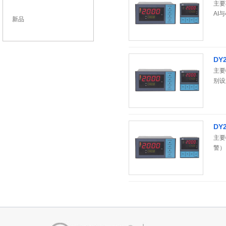
主要
AI
新品
数据
DY
主要
别设
或报
（对
出。
拟量
DY
主要
警）
最大
50