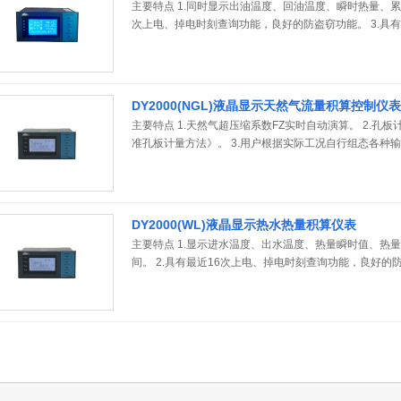
主要特点 1.同时显示出油温度、回油温度、瞬时热量、累
次上电、掉电时刻查询功能，良好的防盗窃功能。 3.具有
月+31天+24小时。 4.具有报警时刻查询功能，每组最多
PT100，断线时，自动转入预置的温差计算。
DY2000(NGL)液晶显示天然气流量积算控制仪表
主要特点 1.天然气超压缩系数FZ实时自动演算。 2.孔板计算
准孔板计量方法》。 3.用户根据实际工况自行组态各种输
自行设定小信号切除。 5.温度、压力传感器断线时可自行
或人工定值补偿（无需温度、压力传感器）。 7.可选配微
MODBUS（RTU）协议。
DY2000(WL)液晶显示热水热量积算仪表
主要特点 1.显示进水温度、出水温度、热量瞬时值、热
间。 2.具有最近16次上电、掉电时刻查询功能，良好的
能，长度为8年+12月+31天+24小时。 4.具有继电
点。 5.温度传感器断线时，自动转入预置的温差计算。