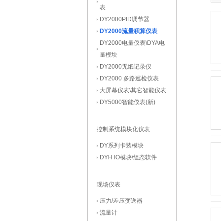
表
DY2000PID调节器
DY2000流量积算仪表
DY2000电量仪表\DYA电
量模块
DY2000无纸记录仪
DY2000 多路巡检仪表
大屏幕仪表\其它智能仪表
DY5000智能仪表(新)
控制系统模块化仪表
DY系列卡装模块
DYH IO模块\组态软件
现场仪表
压力/差压变送器
流量计