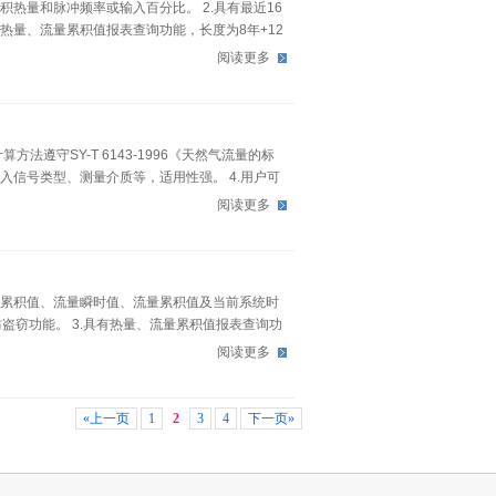
积热量和脉冲频率或输入百分比。 2.具有最近16
热量、流量累积值报表查询功能，长度为8年+12
21个报警记录项，共两组。 5.温度传感器
阅读更多
方法遵守SY-T 6143-1996《天然气流量的标
入信号类型、测量介质等，适用性强。 4.用户可
进入预置定补偿。 6.可选择温度、压力自动补偿
阅读更多
型打印机，掉电记忆功能。 8.支持
量累积值、流量瞬时值、流量累积值及当前系统时
防盗窃功能。 3.具有热量、流量累积值报表查询功
器报警时刻查询功能，两路报警分别最多21个报警时间
阅读更多
«上一页
1
2
3
4
下一页»