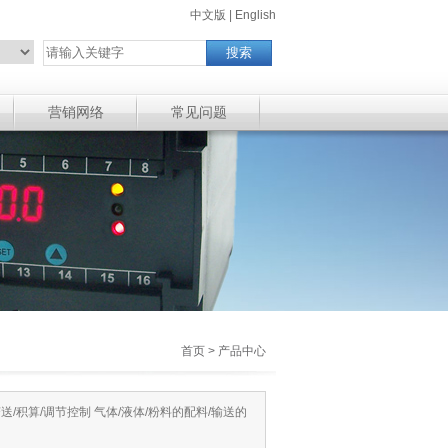
中文版
|
English
营销网络
常见问题
首页 > 产品中心
送/积算/调节控制 气体/液体/粉料的配料/输送的